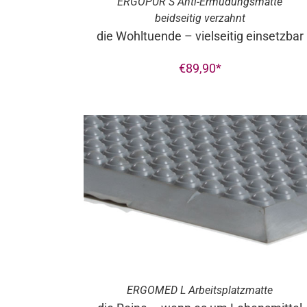
ERGO
PUR
S Anti-Ermüdungsmatte
beidseitig verzahnt
die Wohltuende – vielseitig einsetzbar
€
89,90
ERGO
MED
L Arbeitsplatzmatte