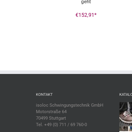
geht
€
152,91
KONTAKT
KATAL
isoloc Schwingungstechnik GmbH
Motorstraße 64
70499 Stuttgart
Tel. +49 (0) 711 / 69 760-0