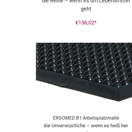
die Reine – wenn es um Lebensmittel
geht
€
136,02
ERGO
MED
B1 Arbeitsplatzmatte
die Unverwüstliche – wenn es heiß her