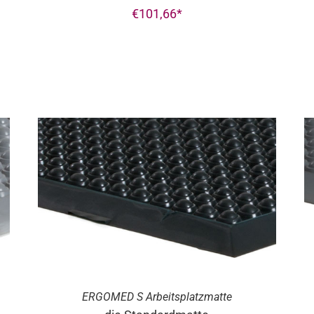
€
101,66
ERGO
MED
S Arbeitsplatzmatte