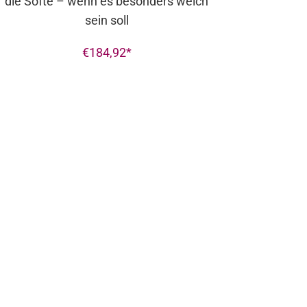
die Softe – wenn es besonders weich
sein soll
€
184,92