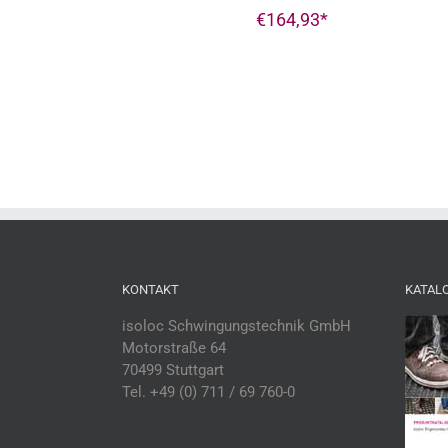
€
164,93
KONTAKT
KATAL
isoloc Schwingungstechnik GmbH
Motorstraße 64
70499 Stuttgart
Tel. +49 (0) 711 / 69 760-0