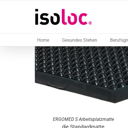
Skip
to
content
Home
Gesundes Stehen
Berufsg
ERGO
MED
S Arbeitsplatzmatte
die Standardmatte