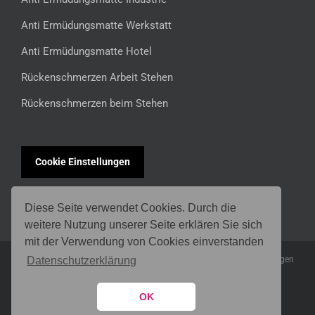
Anti Ermüdungsmatte Werkstatt
Anti Ermüdungsmatte Hotel
Rückenschmerzen Arbeit Stehen
Rückenschmerzen beim Stehen
Cookie Einstellungen
Diese Seite verwendet Cookies. Durch die
weitere Nutzung unserer Seite erklären Sie sich
mit der Verwendung von Cookies einverstanden
Datenschutzerklärung
* Alle Preisangaben inkl. MwSt. ggf. zzgl.
Versandkosten
für Lieferungen
nach Deutschland
Copyright 2016 isoloc GmbH
OK
Facebook