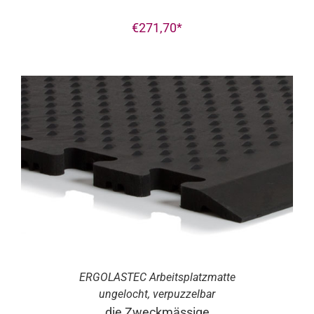
€
271,70
ERGO
LASTEC
Arbeitsplatzmatte
ungelocht, verpuzzelbar
die Zweckmässige