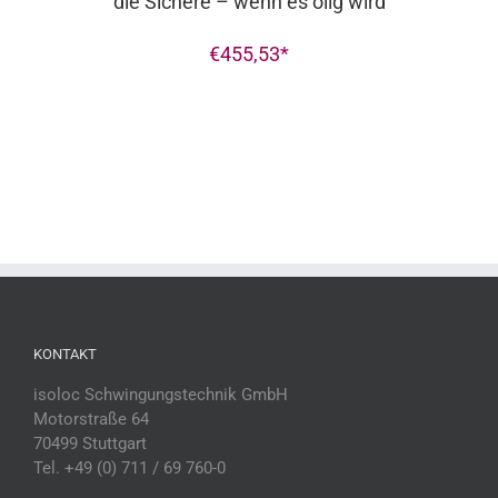
die Sichere – wenn es ölig wird
€
455,53
KONTAKT
isoloc Schwingungstechnik GmbH
Motorstraße 64
70499 Stuttgart
Tel. +49 (0) 711 / 69 760-0