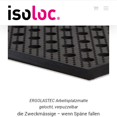
Skip
to
content
ERGO
LASTEC
Arbeitsplatzmatte
gelocht, verpuzzelbar
die Zweckmässige – wenn Späne fallen