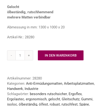
Gelocht
ölbeständig, rutschhemmend
mehrere Matten verbindbar
Abmessung in mm: 1300 x 1000 x 20
Artikel-Nr.: 28280
IN DEN WARENKORB
ERGOFLEX
PLUS
OIL
Arbeitsplatzmatte
Artikelnummer:
28280
gelocht,
Kategorien:
Anti-Ermüdungsmatten
,
Arbeitsplatzmatten
,
verbindbar
Handwerk
,
Industrie
Menge
Schlagwörter:
besonders rutschsicher
,
Ergoflex
,
Ergolastec
,
ergonomisch
,
gelocht
,
Gleitschutz
,
Gummi
,
isoloc
,
ölbeständig
,
ölfest
,
robust
,
rutschfest
,
Späne
,