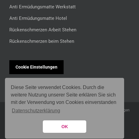
Anti Ermüdungsmatte Werkstatt
Anti Ermüdungsmatte Hotel
Rückenschmerzen Arbeit Stehen
Rückenschmerzen beim Stehen
Cookie Einstellungen
Diese Seite verwendet Cookies. Durch die
weitere Nutzung unserer Seite erklären Sie sich
mit der Verwendung von Cookies einverstanden
* Alle Preisangaben inkl. MwSt. ggf. zzgl.
Versandkosten
für Lieferungen
Datenschutzerklärung
nach Deutschland
Copyright 2016 isoloc GmbH
OK
Facebook