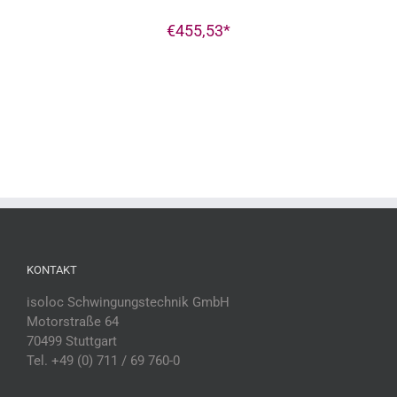
€
455,53
KONTAKT
isoloc Schwingungstechnik GmbH
Motorstraße 64
70499 Stuttgart
Tel. +49 (0) 711 / 69 760-0