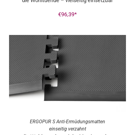
die Wohltuende – vielseitig einsetzbar
€
96,39
ERGO
PUR
S Anti-Ermüdungsmatten
einseitig verzahnt