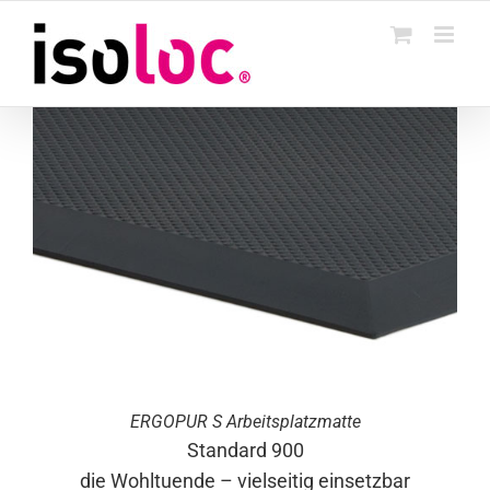
Skip
to
content
ERGO
PUR
S Arbeitsplatzmatte
Standard 900
die Wohltuende – vielseitig einsetzbar