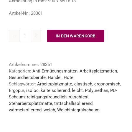
Abmessung in mm: 900 x 650 x 13
Artikel-Nr.: 28361
IN DEN WARENKORB
ERGOPUR
S
Arbeitsplatzmatte
Standard
Artikelnummer:
28361
900
Kategorien:
Anti-Ermüdungsmatten
,
Arbeitsplatzmatten
,
Menge
Gesundheitsberufe
,
Handel
,
Hotel
Schlagwörter:
Arbeitsplatzmatte
,
elastisch
,
ergonomisch
,
Ergopur
,
isoloc
,
kälteisolierend
,
leicht
,
Polyurethan
,
PU-
Schaum
,
reinigungsfreundlich
,
rutschfest
,
Steharbeitsplatzmatte
,
trittschallisolierend
,
wärmeisolierend
,
weich
,
Weichintegralschaum